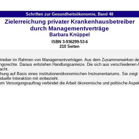
Schriften zur Gesundheitsökonomie, Band 48
Zielerreichung privater Krankenhausbetreiber
durch Managementverträge
Barbara Knüppel
ISBN
3-936299-53-6
210 Seiten
ausbetreiber im Rahmen von Managementverträgen. Aus dem Zusammenwirken de
ungsrechte. Daraus entstehen Handlungsanreize. Die sich aus verschiedenen A
acht.
reichung auf Basis eines institutionenökonomischen Instrumentariums. Sie ze
duelle Interaktion mit einbezieht.
alem Versorgungsauftrag verbindet die Arbeit ökonomische und politische A